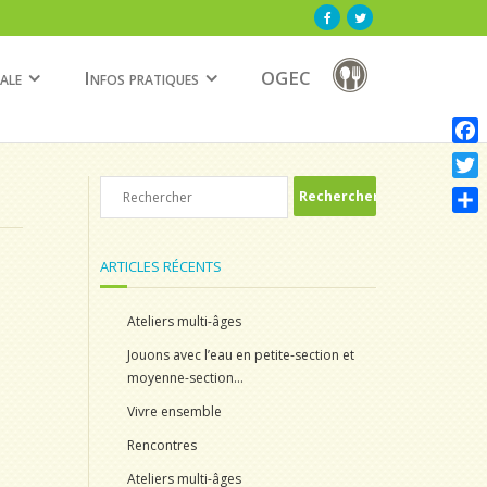
ale
Infos pratiques
OGEC
F
a
T
c
w
P
e
i
a
b
ARTICLES RÉCENTS
t
r
o
t
t
o
Ateliers multi-âges
e
a
k
r
Jouons avec l’eau en petite-section et
g
moyenne-section…
e
r
Vivre ensemble
Rencontres
Ateliers multi-âges