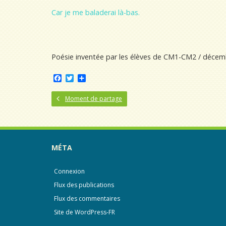
Car je me baladerai là-bas.
Poésie inventée par les élèves de CM1-CM2 / déce
F
T
P
a
w
a
c
i
r
Moment de partage
e
t
t
b
t
a
o
e
g
o
r
e
k
r
MÉTA
Connexion
Flux des publications
Flux des commentaires
Site de WordPress-FR