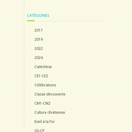
CATÉGORIES
2017
2019
2022
2024
Catéchèse
CE1-CE2
Célébrations
Classe découverte
CM1-CM2
Culture chrétienne
Eveil à la Foi
GS-CP