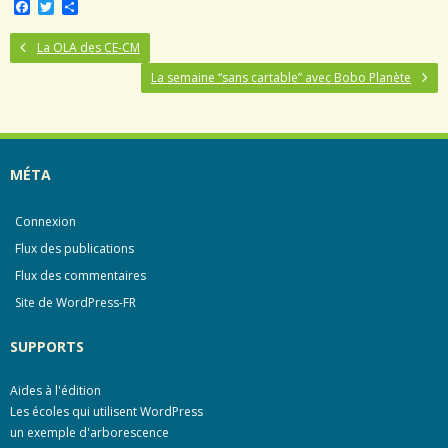
F
T
P
a
w
a
c
i
r
La OLA des CE-CM
e
t
t
b
t
a
La semaine “sans cartable” avec Bobo Planète
o
e
g
o
r
e
k
r
MÉTA
Connexion
Flux des publications
Flux des commentaires
Site de WordPress-FR
SUPPORTS
Aides à l'édition
Les écoles qui utilisent WordPress
un exemple d'arborescence